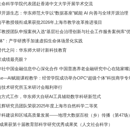
生命科学学院代表团赴香港中文大学开展学术交流
开源生态：华东师范大学以“数据基座”赋能 AI 向善与全球开源治理
平教授领衔成果获批2026年上海市教学改革推进项目
军教授团队申报案例入选“基层社会治理创新与社会工作服务案例库”
体”：产学研携手加速虚拟生命体场景化实践
时代之问：华东师大研讨新科技教育
家成绩最亮眼？
华社中国金融信息中心深化合作 中国普惠养老金融研究中心在陆家嘴
Course—AI赋能课程教学：经管学院成功举办OPC“超级个体”科技商学
与技术研究所玉米研讨会顺利举行
的方式工作，华东师大自研AI工具辅助数学科研新范式
辉研究员团队荣获2025年度上海市自然科学二等奖
项成果获第十届教育部科学研究优秀成果奖（人文社会科学）