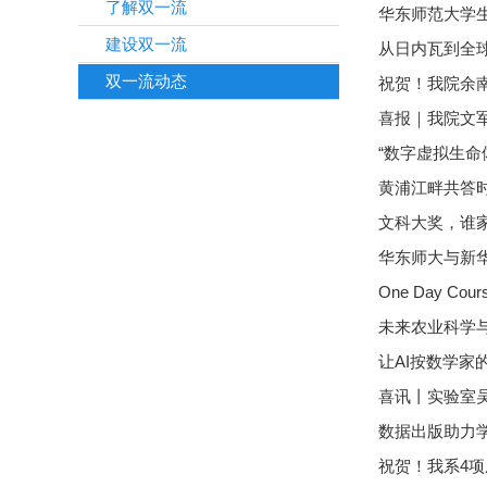
了解双一流
华东师范大学
建设双一流
从日内瓦到全球
双一流动态
祝贺！我院余南
喜报｜我院文
“数字虚拟生命
黄浦江畔共答
文科大奖，谁
华东师大与新
One Day 
未来农业科学
让AI按数学家
喜讯丨实验室吴
祝贺！我系4